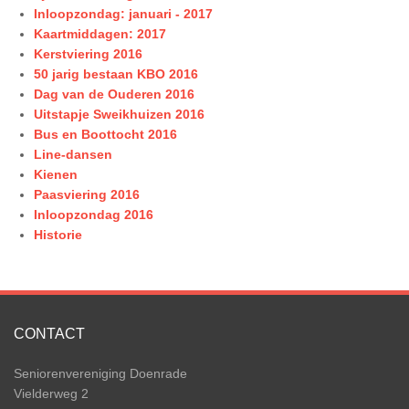
Inloopzondag: januari - 2017
Kaartmiddagen: 2017
Kerstviering 2016
50 jarig bestaan KBO 2016
Dag van de Ouderen 2016
Uitstapje Sweikhuizen 2016
Bus en Boottocht 2016
Line-dansen
Kienen
Paasviering 2016
Inloopzondag 2016
Historie
CONTACT
Seniorenvereniging Doenrade
Vielderweg 2