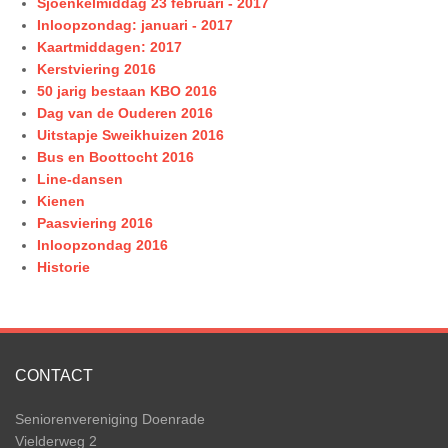
Sjoenkelmiddag 23 februari - 2017
Inloopzondag: januari - 2017
Kaartmiddagen: 2017
Kerstviering 2016
50 jarig bestaan KBO 2016
Dag van de Ouderen 2016
Uitstapje Sweikhuizen 2016
Bus en Boottocht 2016
Line-dansen
Kienen
Paasviering 2016
Inloopzondag 2016
Historie
CONTACT
Seniorenvereniging Doenrade
Vielderweg 2