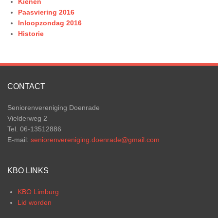
Kienen
Paasviering 2016
Inloopzondag 2016
Historie
CONTACT
Seniorenvereniging Doenrade
Vielderweg 2
Tel. 06-13512886
E-mail:
seniorenvereniging.doenrade@gmail.com
KBO LINKS
KBO Limburg
Lid worden